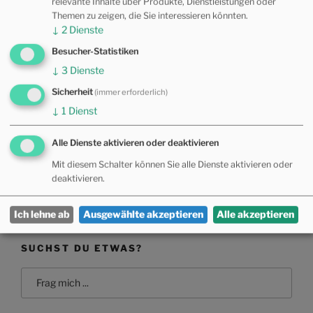
relevante Inhalte über Produkte, Dienstleistungen oder
Themen zu zeigen, die Sie interessieren könnten.
Zur Information über meine Qualifikation und zur
↓
2
Dienste
Weitergabe an die Krankenkasse
Besucher-Statistiken
Meine Ausbildung umfasst 1.350 Ausbildungsstunden.
↓
3
Dienste
Ich bin zertifiziert nach den
Richtlinien der
Sicherheit
Bundesarbeitsgemeinschaft Osteopathie
(BAO). Das
(immer erforderlich)
Zertifikat kann unter
https://bao-osteopathie.de/
↓
1
Dienst
eingesehen werden.
Alle Dienste aktivieren oder deaktivieren
Zuletzt bearbeitet am 9. Juni 2026 um 13:00 Uhr.
Mit diesem Schalter können Sie alle Dienste aktivieren oder
deaktivieren.
Ich lehne ab
Ausgewählte akzeptieren
Alle akzeptieren
SUCHST DU ETWAS?
Search
for: