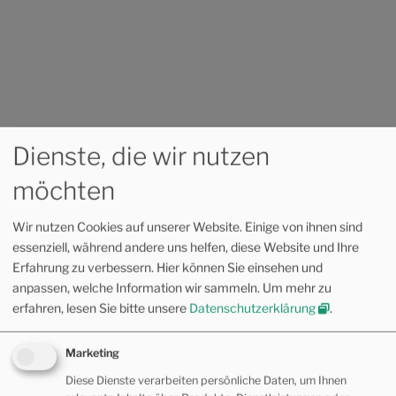
Dienste, die wir nutzen
Verzeichnis der gesetzlichen Krankenkassen, die Osteopathie
möchten
bezuschussen
Wir nutzen Cookies auf unserer Website. Einige von ihnen sind
BG-Verordnungen werden mit 75,00 EUR die
essenziell, während andere uns helfen, diese Website und Ihre
Behandlung durch die Berufsgenossenschaft
Erfahrung zu verbessern. Hier können Sie einsehen und
bezuschusst.
anpassen, welche Information wir sammeln.
Um mehr zu
erfahren, lesen Sie bitte unsere
Datenschutzerklärung
.
Bitte erkundige dich vor Behandlungsbeginn bei deiner
Krankenversicherung oder deiner Zusatzversicherung
Marketing
nach den Modalitäten.
Diese Dienste verarbeiten persönliche Daten, um Ihnen