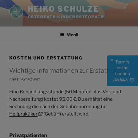
Zum
HEIKO SCHULZE
Inhalt
OSTEOPATH KINDEROSTEOPATH
springen
Menü
KOSTEN UND ERSTATTUNG
Termin
online
Wichtige Informationen zur Erstattung
buchen
der Kosten
Eine Behandlungsstunde (50 Minuten plus Vor- und
Nachbereitung) kostet 95,00 €. Du erhältst eine
Rechnung die nach der
Gebührenordnung für
Heilpraktiker
(GebüH) erstellt wird.
Privatpatienten