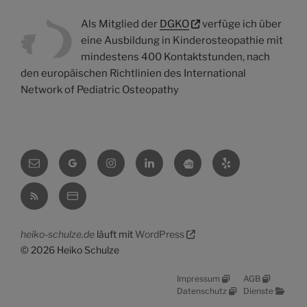
Als Mitglied der
DGKO
verfüge ich über
eine Ausbildung in Kinderosteopathie mit
mindestens 400 Kontaktstunden, nach
den europäischen Richtlinien des International
Network of Pediatric Osteopathy
E-
Google
Instagram
Linkedin
Osteokompass
Yelp
Mail
RSS
VCF
heiko-schulze.de
läuft mit
WordPress
© 2026 Heiko Schulze
Impressum
AGB
Datenschutz
Dienste