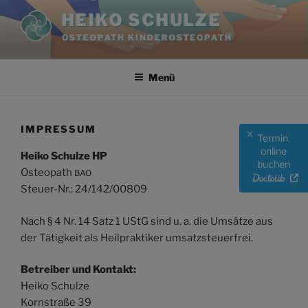
Zum
HEIKO SCHULZE
Inhalt
OSTEOPATH KINDEROSTEOPATH
springen
Menü
IMPRESSUM
Termin
online
Heiko Schulze HP
buchen
Osteopath
BAO
Steuer-Nr.: 24/142/00809
Nach § 4 Nr. 14 Satz 1 UStG sind u. a. die Umsätze aus
der Tätigkeit als Heilpraktiker umsatzsteuerfrei.
Betreiber und Kontakt:
Heiko Schulze
Kornstraße 39