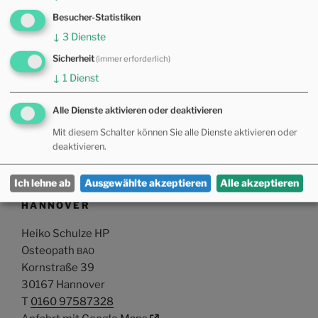
Zuletzt bearbeitet am 28. September 2024 um 23:49 Uhr.
Besucher-Statistiken
↓
3
Dienste
Sicherheit
(immer erforderlich)
↓
1
Dienst
SUCHST DU ETWAS?
Alle Dienste aktivieren oder deaktivieren
Search
for:
Mit diesem Schalter können Sie alle Dienste aktivieren oder
deaktivieren.
HIER FINDEST DU DIE PRAXIS FÜR
Ich lehne ab
Ausgewählte akzeptieren
Alle akzeptieren
OSTEOPATHIE UND KINDEROSTEOPATHIE IN
HANNOVER
Heiko Schulze HP
Osteopath
BAO
Kornstraße 39
30167 Hannover
T
0160 97587328