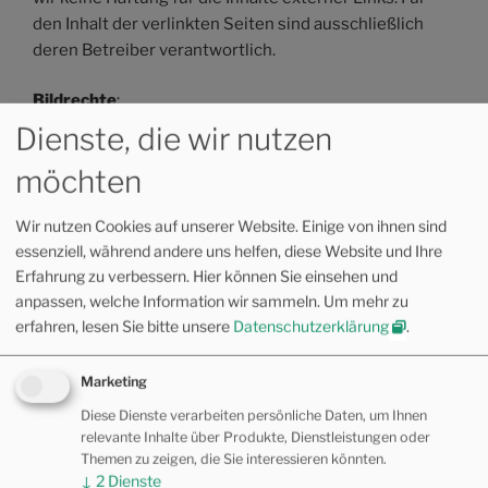
den Inhalt der verlinkten Seiten sind ausschließlich
deren Betreiber verantwortlich.
Bildrechte
:
Auf der Titelseite werden folgende Fotolizenzen von
Dienste, die wir nutzen
iStockphoto verwendet: Stock-Fotografie-ID:
möchten
856740272
, Stock-Fotografie-ID:
1197480020
,
Stock-Fotografie-ID:
1158682769
, Stock-Fotografie-
Wir nutzen Cookies auf unserer Website. Einige von ihnen sind
ID:
1183603051
, Stock-Fotografie-ID:
480148296
,
essenziell, während andere uns helfen, diese Website und Ihre
Stock-Fotografie-ID:
1186157689
, Stock-Fotografie-
Erfahrung zu verbessern. Hier können Sie einsehen und
ID:
1130750497
.
anpassen, welche Information wir sammeln.
Um mehr zu
erfahren, lesen Sie bitte unsere
Datenschutzerklärung
.
Lizenzangaben weitere Beitragsbilder finden Sie auf
den jeweiligen Seiten.
Marketing
Impressum dieser Website erstellt über den
Diese Dienste verarbeiten persönliche Daten, um Ihnen
Generator der Deutschen Anwaltshotline AG
relevante Inhalte über Produkte, Dienstleistungen oder
Themen zu zeigen, die Sie interessieren könnten.
↓
2
Dienste