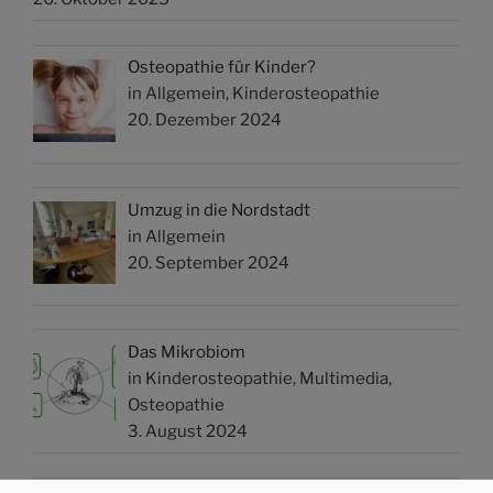
Osteopathie für Kinder?
in Allgemein, Kinderosteopathie
20. Dezember 2024
Umzug in die Nordstadt
in Allgemein
20. September 2024
Das Mikrobiom
in Kinderosteopathie, Multimedia,
Osteopathie
3. August 2024