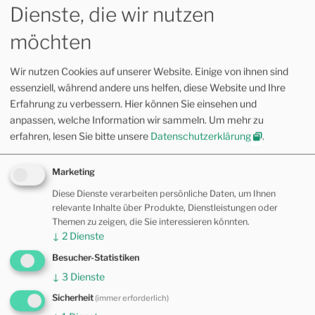
Was macht Zucker eigentlich mit uns,
Dienste, die wir nutzen
insbesondere mit Kindern?
möchten
in Allopathie, Kinderosteopathie,
Multimedia, Osteopathie
Wir nutzen Cookies auf unserer Website. Einige von ihnen sind
13. Mai 2024
essenziell, während andere uns helfen, diese Website und Ihre
Erfahrung zu verbessern. Hier können Sie einsehen und
Wie psychische Bedeutung entsteht
anpassen, welche Information wir sammeln.
Um mehr zu
in Kinderosteopathie, Motorisches
erfahren, lesen Sie bitte unsere
Datenschutzerklärung
.
Lernen, Multimedia
4. Mai 2024
Marketing
Diese Dienste verarbeiten persönliche Daten, um Ihnen
relevante Inhalte über Produkte, Dienstleistungen oder
Regulationsstörungen beim Säugling und
Themen zu zeigen, die Sie interessieren könnten.
Kleinkind
↓
2
Dienste
in Allopathie, Kinderosteopathie,
Besucher-Statistiken
Motorisches Lernen, Multimedia
↓
3
Dienste
26. April 2024
Sicherheit
(immer erforderlich)