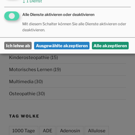
↓
1
Dienst
KATEGORIEN
Alle Dienste aktivieren oder deaktivieren
Allgemein
(11)
Mit diesem Schalter können Sie alle Dienste aktivieren oder
deaktivieren.
Allopathie
(17)
Fernöstliche Medizin
(17)
Ich lehne ab
Ausgewählte akzeptieren
Alle akzeptieren
Kinderosteopathie
(15)
Motorisches Lernen
(19)
Multimedia
(30)
Osteopathie
(30)
TAG WOLKE
1000 Tage
ADE
Adenosin
Allulose