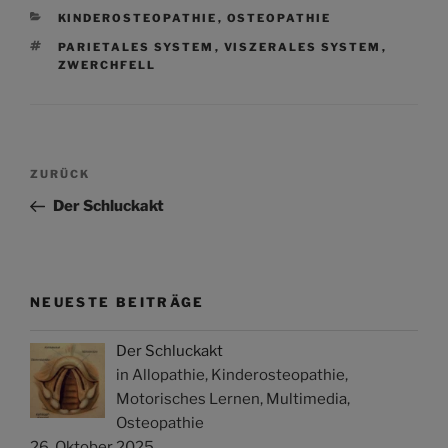
KATEGORIEN
KINDEROSTEOPATHIE
,
OSTEOPATHIE
SCHLAGWÖRTER
PARIETALES SYSTEM
,
VISZERALES SYSTEM
,
ZWERCHFELL
Beitragsnavigation
Vorheriger
ZURÜCK
Beitrag
Der Schluckakt
NEUESTE BEITRÄGE
Der Schluckakt
in Allopathie, Kinderosteopathie,
Motorisches Lernen, Multimedia,
Osteopathie
26. Oktober 2025