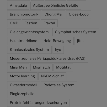
Amygdala
Außergewöhnliche Gefäße
Branchiomotorik
Chong Mai
Close-Loop
CMD
Faszien
Fraktal
Gleichgewichtssystem
Glymphatisches System
Hauptmeridiane
Holo-Bewegung
jitsu
Kraniosakrales System
kyo
Mesenzephales Periaquäduktales Grau (PAG)
Ming Men
Mismatch
Motilität
Motor learning
NREM-Schlaf
Oktaedermodell
Parietales System
Plagiozephalie
Proteinfehlfaltungserkrankungen