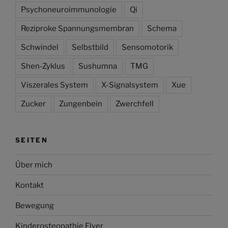
Psychoneuroimmunologie
Qi
Reziproke Spannungsmembran
Schema
Schwindel
Selbstbild
Sensomotorik
Shen-Zyklus
Sushumna
TMG
Viszerales System
X-Signalsystem
Xue
Zucker
Zungenbein
Zwerchfell
SEITEN
Über mich
Kontakt
Bewegung
Kinderosteopathie Flyer