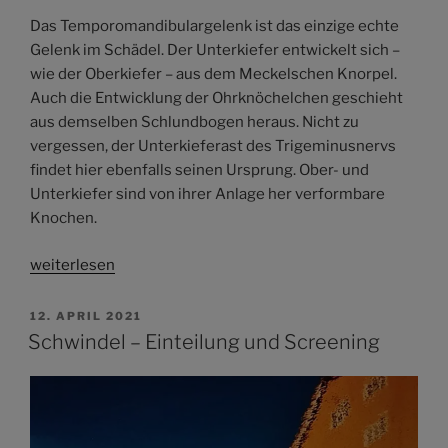
Das Temporomandibulargelenk ist das einzige echte
Gelenk im Schädel. Der Unterkiefer entwickelt sich –
wie der Oberkiefer – aus dem Meckelschen Knorpel.
Auch die Entwicklung der Ohrknöchelchen geschieht
aus demselben Schlundbogen heraus. Nicht zu
vergessen, der Unterkieferast des Trigeminusnervs
findet hier ebenfalls seinen Ursprung. Ober- und
Unterkiefer sind von ihrer Anlage her verformbare
Knochen.
weiterlesen
VERÖFFENTLICHT
12. APRIL 2021
AM
Schwindel – Einteilung und Screening