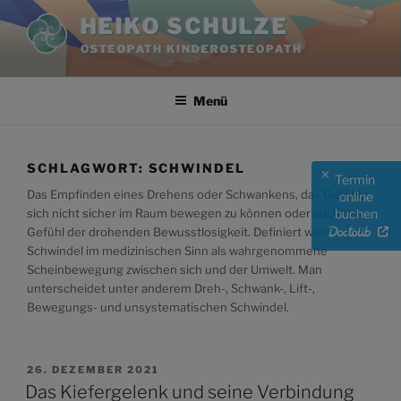
Zum
HEIKO SCHULZE
Inhalt
OSTEOPATH KINDEROSTEOPATH
springen
Menü
SCHLAGWORT:
SCHWINDEL
Termin
Das Empfinden eines Drehens oder Schwankens, das Gefühl,
online
buchen
sich nicht sicher im Raum bewegen zu können oder auch das
Gefühl der drohenden Bewusstlosigkeit. Definiert wird
Schwindel im medizinischen Sinn als wahrgenommene
Scheinbewegung zwischen sich und der Umwelt. Man
unterscheidet unter anderem Dreh-, Schwank-, Lift-,
Bewegungs- und unsystematischen Schwindel.
VERÖFFENTLICHT
26. DEZEMBER 2021
AM
Das Kiefergelenk und seine Verbindung