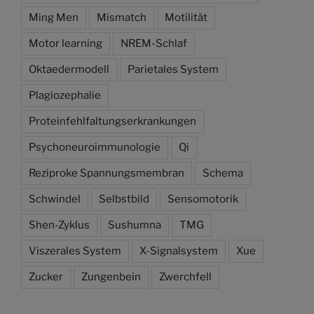
Ming Men
Mismatch
Motilität
Motor learning
NREM-Schlaf
Oktaedermodell
Parietales System
Plagiozephalie
Proteinfehlfaltungserkrankungen
Psychoneuroimmunologie
Qi
Reziproke Spannungsmembran
Schema
Schwindel
Selbstbild
Sensomotorik
Shen-Zyklus
Sushumna
TMG
Viszerales System
X-Signalsystem
Xue
Zucker
Zungenbein
Zwerchfell