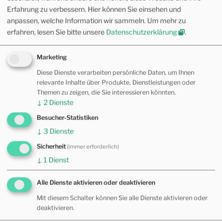
13. Mai 2024
Erfahrung zu verbessern. Hier können Sie einsehen und
anpassen, welche Information wir sammeln.
Um mehr zu
erfahren, lesen Sie bitte unsere
Datenschutzerklärung
.
Wie psychische Bedeutung entsteht
in Kinderosteopathie, Motorisches
Lernen, Multimedia
Marketing
4. Mai 2024
Diese Dienste verarbeiten persönliche Daten, um Ihnen
relevante Inhalte über Produkte, Dienstleistungen oder
Themen zu zeigen, die Sie interessieren könnten.
↓
2
Dienste
KATEGORIEN
Besucher-Statistiken
Allgemein
(11)
↓
3
Dienste
Sicherheit
(immer erforderlich)
Allopathie
(17)
↓
1
Dienst
Fernöstliche Medizin
(17)
Alle Dienste aktivieren oder deaktivieren
Kinderosteopathie
(15)
Mit diesem Schalter können Sie alle Dienste aktivieren oder
deaktivieren.
Motorisches Lernen
(19)