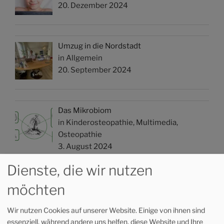
20. Dezember 2024
Umzug in die Nordstadt
in Allgemein
20. September 2024
Das Mikrobiom
in Kinderosteopathie, Multimedia,
Osteopathie
3. August 2024
Dienste, die wir nutzen
Was macht Zucker eigentlich mit uns,
möchten
insbesondere mit Kindern?
in Allopathie, Kinderosteopathie,
Wir nutzen Cookies auf unserer Website. Einige von ihnen sind
Multimedia, Osteopathie
essenziell, während andere uns helfen, diese Website und Ihre