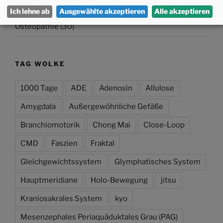
Multimedia
(30)
Ich lehne ab
Ausgewählte akzeptieren
Alle akzeptieren
Osteopathie
(30)
TAG WOLKE
1000 Tage
ADE
Adenosin
Allulose
Amygdala
Außergewöhnliche Gefäße
Branchiomotorik
Chong Mai
Close-Loop
CMD
Faszien
Fraktal
Gleichgewichtssystem
Glymphatisches System
Hauptmeridiane
Holo-Bewegung
jitsu
Kraniosakrales System
kyo
Mesenzephales Periaquäduktales Grau (PAG)