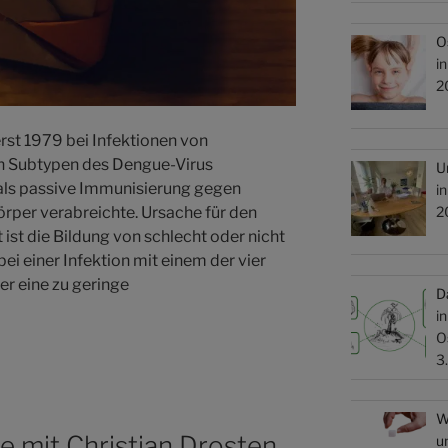
O
i
2
t 1979 bei Infektionen von
n Subtypen des Dengue-Virus
U
als passive Immunisierung gegen
i
2
rper verabreichte. Ursache für den
ist die Bildung von schlecht oder nicht
ei einer Infektion mit einem der vier
r eine zu geringe
D
i
O
3
W
 mit Christian Drosten
u