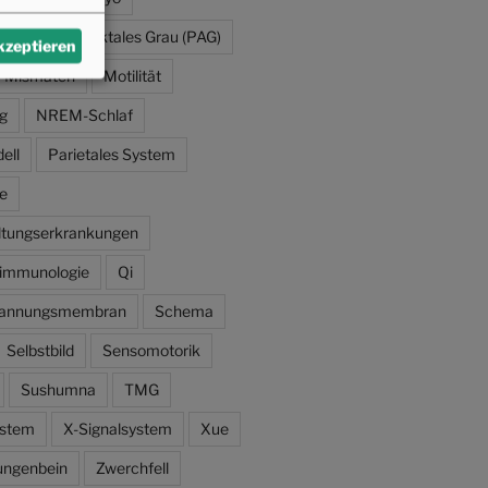
s Periaquäduktales Grau (PAG)
akzeptieren
Mismatch
Motilität
g
NREM-Schlaf
ell
Parietales System
e
altungserkrankungen
immunologie
Qi
pannungsmembran
Schema
Selbstbild
Sensomotorik
Sushumna
TMG
ystem
X-Signalsystem
Xue
ungenbein
Zwerchfell