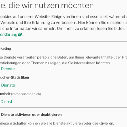
Motorisches L
e, die wir nutzen möchten
Multimedia
(30
e in Deutschland – die alten Exemplare
ookies auf unserer Website. Einige von ihnen sind essenziell, während
Osteopathie
(3
en aus. Doch die dadurch entstehenden
e Website und Ihre Erfahrung zu verbessern. Hier können Sie einsehen 
elche Information wir sammeln.
Um mehr zu erfahren, lesen Sie bitte u
st manchmal auch beim neuen
erklärung
.
ologe Drosten nun sagt. Milde oder
TAG WOLKE
könnten nach Ansicht des Berliner
keting
t früheren Infektionen mit Erkältungs-
1000 Tage
 Unter Berufung
se Dienste verarbeiten persönliche Daten, um Ihnen relevante Inhalte über Pr
nstleistungen oder Themen zu zeigen, die Sie interessieren könnten.
Amygdala
Dienste
Branchiomoto
ucher-Statistiken
3
Dienste
Close-Loop
herheit
(immer erforderlich)
Gleichgewic
E-Hemmer
Dienst
Glymphatisc
e Dienste aktivieren oder deaktivieren
Holo-Beweg
 diesem Schalter können Sie alle Dienste aktivieren oder deaktivieren.
Kraniosakral