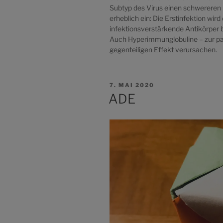
Subtyp des Virus einen schwereren 
erheblich ein: Die Erstinfektion wi
infektionsverstärkende Antikörper b
Auch Hyperimmunglobuline – zur pa
gegenteiligen Effekt verursachen.
VERÖFFENTLICHT
7. MAI 2020
AM
ADE