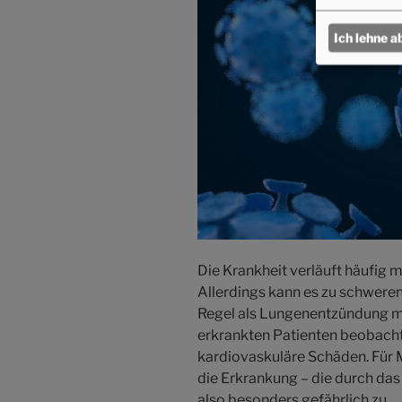
Ich lehne a
Die Krankheit verläuft häufig
Allerdings kann es zu schweren
Regel als Lungenentzündung man
erkrankten Patienten beobach
kardiovaskuläre Schäden. Für
die Erkrankung – die durch da
also besonders gefährlich zu