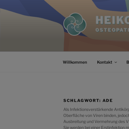
Zum
Inhalt
HEIK
springen
OSTEOPAT
Willkommen
Kontakt
B
SCHLAGWORT:
ADE
Als Infektionsverstärkende Antikör
Oberfläche von Viren binden, jedoch
Ausbreitung und Vermehrung des Vi
Sie werden bei einer Erstinfektion m