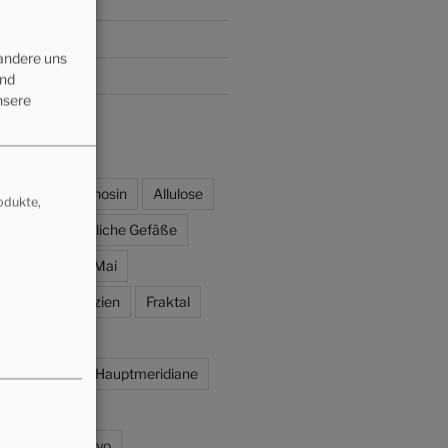
ernen
(19)
)
 andere uns
0)
und
nsere
ADE
Adenosin
Allulose
odukte,
Außergewöhnliche Gefäße
rik
Chong Mai
CMD
Faszien
Fraktal
htssystem
hes System
Hauptmeridiane
ung
jitsu
es System
kyo