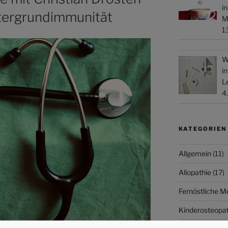
i
ntergrundimmunität
M
1
W
i
L
4
KATEGORIEN
Allgemein
(11)
Allopathie
(17)
Fernöstliche M
Kinderosteopat