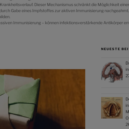
Krankheitsverlauf. Dieser Mechanismus schränkt die Möglichkeit einer
rd durch Gabe eines Impfstoffes zur aktiven Immunisierung nachgeahmt.
ilden.
ssiven Immunisierung – können infektionsverstärkende Antikörper ent
NEUESTE BE
D
i
2
D
i
M
O
2