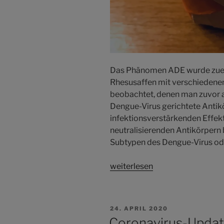
Das Phänomen ADE wurde zuers
Rhesusaffen mit verschiedene
beobachtet, denen man zuvor 
Dengue-Virus gerichtete Antikö
infektionsverstärkenden Effekt 
neutralisierenden Antikörpern b
Subtypen des Dengue-Virus ode
weiterlesen
VERÖFFENTLICHT
24. APRIL 2020
AM
Coronavirus-Update