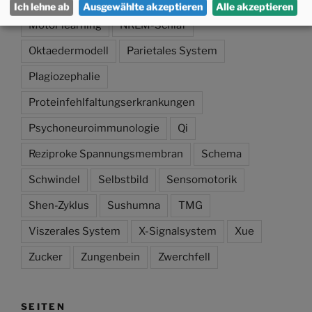
Ich lehne ab
Ausgewählte akzeptieren
Alle akzeptieren
Motor learning
NREM-Schlaf
Oktaedermodell
Parietales System
Plagiozephalie
Proteinfehlfaltungserkrankungen
Psychoneuroimmunologie
Qi
Reziproke Spannungsmembran
Schema
Schwindel
Selbstbild
Sensomotorik
Shen-Zyklus
Sushumna
TMG
Viszerales System
X-Signalsystem
Xue
Zucker
Zungenbein
Zwerchfell
SEITEN