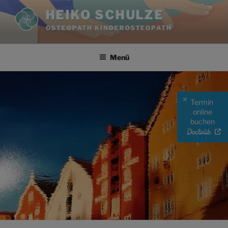
Zum
HEIKO SCHULZE
Inhalt
OSTEOPATH KINDEROSTEOPATH
springen
Menü
Termin
online
buchen