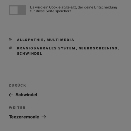
Es wird ein Cookie abgelegt, der deine Entscheidung
für diese Seite speichert.
KATEGORIEN
ALLOPATHIE
,
MULTIMEDIA
SCHLAGWÖRTER
KRANIOSAKRALES SYSTEM
,
NEUROSCREENING
,
SCHWINDEL
Beitragsnavigation
Vorheriger
ZURÜCK
Beitrag
Schwindel
Nächster
WEITER
Beitrag
Teezeremonie