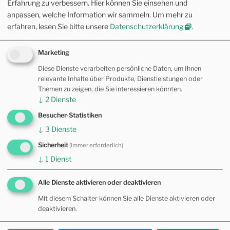
Erfahrung zu verbessern. Hier können Sie einsehen und
Osteopathie
(30)
anpassen, welche Information wir sammeln.
Um mehr zu
erfahren, lesen Sie bitte unsere
Datenschutzerklärung
.
TAG WOLKE
Marketing
Diese Dienste verarbeiten persönliche Daten, um Ihnen
1000 Tage
ADE
Adenosin
Allulose
relevante Inhalte über Produkte, Dienstleistungen oder
Themen zu zeigen, die Sie interessieren könnten.
Amygdala
Außergewöhnliche Gefäße
↓
2
Dienste
Branchiomotorik
Chong Mai
Close-Loop
Besucher-Statistiken
↓
3
Dienste
CMD
Faszien
Fraktal
Sicherheit
(immer erforderlich)
Gleichgewichtssystem
Glymphatisches System
↓
1
Dienst
Hauptmeridiane
Holo-Bewegung
jitsu
Alle Dienste aktivieren oder deaktivieren
Kraniosakrales System
kyo
Mit diesem Schalter können Sie alle Dienste aktivieren oder
deaktivieren.
Mesenzephales Periaquäduktales Grau (PAG)
Ming Men
Mismatch
Motilität