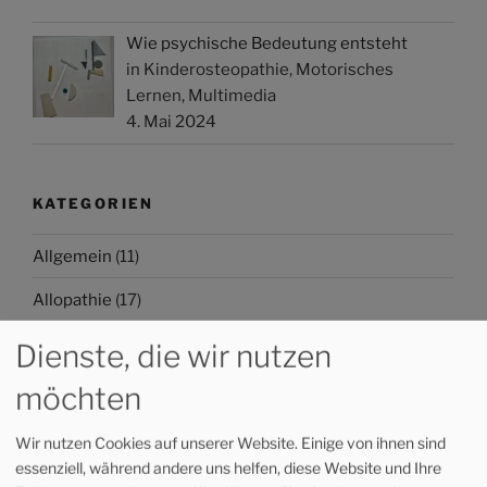
Wie psychische Bedeutung entsteht
in Kinderosteopathie, Motorisches
Lernen, Multimedia
4. Mai 2024
KATEGORIEN
Allgemein
(11)
Allopathie
(17)
Fernöstliche Medizin
(17)
Dienste, die wir nutzen
Kinderosteopathie
(15)
möchten
Motorisches Lernen
(19)
Wir nutzen Cookies auf unserer Website. Einige von ihnen sind
essenziell, während andere uns helfen, diese Website und Ihre
Multimedia
(30)