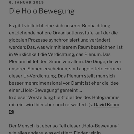
VERÖFFENTLICHT
6. JANUAR 2019
AM
Die Holo Bewegung
Es gibt vielleicht eine sich unserer Beobachtung
entziehende höhere Organisationsstufe, auf der die
globalen Prozesse synchronisiert und verändert
werden: Das, was wir mit leerem Raum bezeichnen, ist
in Wirklichkeit die Verdichtung, das Plenum. Das
Plenum bildet den Grund von allem. Die Dinge, die vor
unseren Sinnen erscheinen, sind abgeleitete Formen
dieser Ur-Verdichtung. Das Plenum stellt man sich
besser mehrdimensional vor. Damit ist eher die Idee
einer „Holo-Bewegung“ gemeint …
In dieser Vorstellung fließt die Idee des Hologramms
mit ein, wird hier aber noch erweitert. (s.
David Bohm
)
Der Mensch ist ebenso Teil dieser „Holo-Bewegung“
wie alles andere, was existiert. Finden wir in