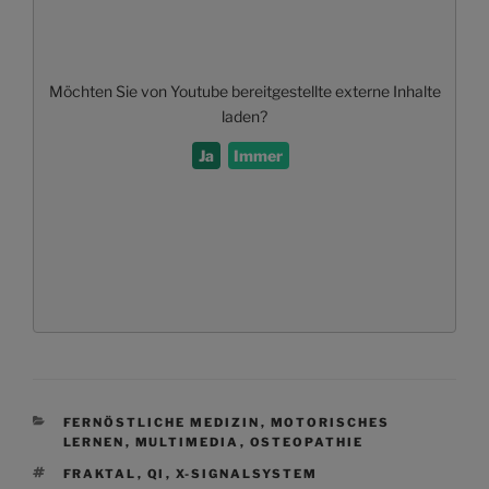
Möchten Sie von
Youtube
bereitgestellte externe Inhalte
laden?
Ja
Immer
KATEGORIEN
FERNÖSTLICHE MEDIZIN
,
MOTORISCHES
LERNEN
,
MULTIMEDIA
,
OSTEOPATHIE
SCHLAGWÖRTER
FRAKTAL
,
QI
,
X-SIGNALSYSTEM