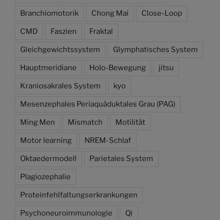
Branchiomotorik
Chong Mai
Close-Loop
CMD
Faszien
Fraktal
Gleichgewichtssystem
Glymphatisches System
Hauptmeridiane
Holo-Bewegung
jitsu
Kraniosakrales System
kyo
Mesenzephales Periaquäduktales Grau (PAG)
Ming Men
Mismatch
Motilität
Motor learning
NREM-Schlaf
Oktaedermodell
Parietales System
Plagiozephalie
Proteinfehlfaltungserkrankungen
Psychoneuroimmunologie
Qi