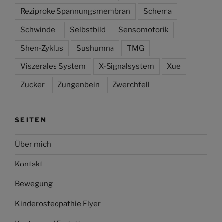
Reziproke Spannungsmembran
Schema
Schwindel
Selbstbild
Sensomotorik
Shen-Zyklus
Sushumna
TMG
Viszerales System
X-Signalsystem
Xue
Zucker
Zungenbein
Zwerchfell
SEITEN
Über mich
Kontakt
Bewegung
Kinderosteopathie Flyer