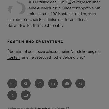
Als Mitglied der
DGKO
verfüge ich über
eine Ausbildung in Kinderosteopathie mit
mindestens 400 Kontaktstunden, nach
den europäischen Richtlinien des International
Network of Pediatric Osteopathy
KOSTEN UND ERSTATTUNG
Übernimmt oder
bezuschusst meine Versicherung die
Kosten
für eine osteopathische Behandlung?
E-
Google
Instagram
Linkedin
Osteokompass
Yelp
Mail
RSS
VCF
heiko-schulze.de
läuft mit
WordPress