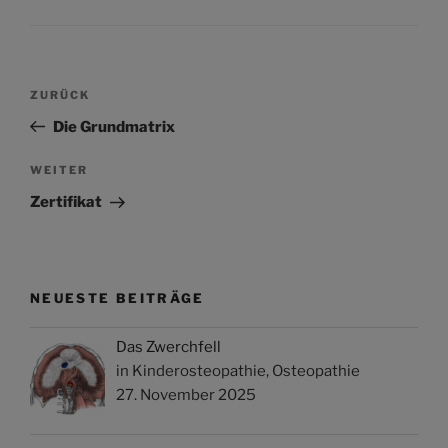
Beitragsnavigation
Vorheriger
ZURÜCK
Beitrag
Die Grundmatrix
Nächster
WEITER
Beitrag
Zertifikat
NEUESTE BEITRÄGE
Das Zwerchfell
in Kinderosteopathie, Osteopathie
27. November 2025