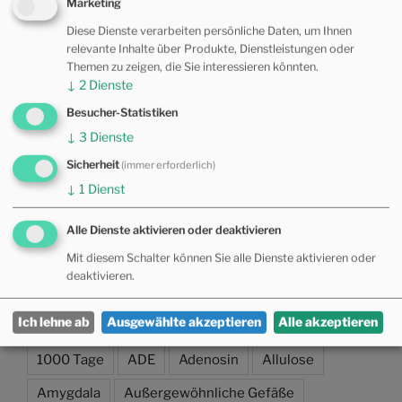
Marketing
Diese Dienste verarbeiten persönliche Daten, um Ihnen
Allgemein
(11)
relevante Inhalte über Produkte, Dienstleistungen oder
Themen zu zeigen, die Sie interessieren könnten.
Allopathie
(17)
↓
2
Dienste
Fernöstliche Medizin
(17)
Besucher-Statistiken
↓
3
Dienste
Kinderosteopathie
(15)
Sicherheit
(immer erforderlich)
Motorisches Lernen
(19)
↓
1
Dienst
Multimedia
(30)
Alle Dienste aktivieren oder deaktivieren
Osteopathie
(30)
Mit diesem Schalter können Sie alle Dienste aktivieren oder
deaktivieren.
TAG WOLKE
Ich lehne ab
Ausgewählte akzeptieren
Alle akzeptieren
1000 Tage
ADE
Adenosin
Allulose
Amygdala
Außergewöhnliche Gefäße