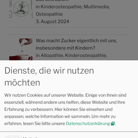
in Kinderosteopathie, Multimedia,
Osteopathie
3. August 2024
Was macht Zucker eigentlich mit uns,
insbesondere mit Kindern?
in Allopathie, Kinderosteopathie,
Multimedia, Osteopathie
Dienste, die wir nutzen
13. Mai 2024
möchten
Wie psychische Bedeutung entsteht
Wir nutzen Cookies auf unserer Website. Einige von ihnen sind
in Kinderosteopathie, Motorisches
essenziell, während andere uns helfen, diese Website und Ihre
Lernen, Multimedia
Erfahrung zu verbessern. Hier können Sie einsehen und
4. Mai 2024
anpassen, welche Information wir sammeln.
Um mehr zu
erfahren, lesen Sie bitte unsere
Datenschutzerklärung
.
KATEGORIEN