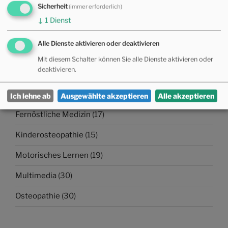
Sicherheit
(immer erforderlich)
4. Mai 2024
↓
1
Dienst
Alle Dienste aktivieren oder deaktivieren
KATEGORIEN
Mit diesem Schalter können Sie alle Dienste aktivieren oder
deaktivieren.
Allgemein
(11)
Allopathie
(17)
Ich lehne ab
Ausgewählte akzeptieren
Alle akzeptieren
Fernöstliche Medizin
(17)
Kinderosteopathie
(15)
Motorisches Lernen
(19)
Multimedia
(30)
Osteopathie
(30)