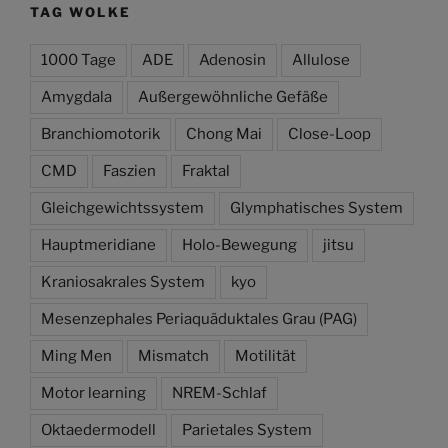
TAG WOLKE
1000 Tage
ADE
Adenosin
Allulose
Amygdala
Außergewöhnliche Gefäße
Branchiomotorik
Chong Mai
Close-Loop
CMD
Faszien
Fraktal
Gleichgewichtssystem
Glymphatisches System
Hauptmeridiane
Holo-Bewegung
jitsu
Kraniosakrales System
kyo
Mesenzephales Periaquäduktales Grau (PAG)
Ming Men
Mismatch
Motilität
Motor learning
NREM-Schlaf
Oktaedermodell
Parietales System