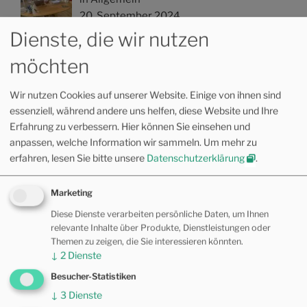
20. September 2024
Dienste, die wir nutzen
möchten
Das Mikrobiom
in Kinderosteopathie, Multimedia,
Wir nutzen Cookies auf unserer Website. Einige von ihnen sind
Osteopathie
essenziell, während andere uns helfen, diese Website und Ihre
3. August 2024
Erfahrung zu verbessern. Hier können Sie einsehen und
anpassen, welche Information wir sammeln.
Um mehr zu
erfahren, lesen Sie bitte unsere
Datenschutzerklärung
.
Was macht Zucker eigentlich mit uns,
insbesondere mit Kindern?
Marketing
in Allopathie, Kinderosteopathie,
Multimedia, Osteopathie
Diese Dienste verarbeiten persönliche Daten, um Ihnen
relevante Inhalte über Produkte, Dienstleistungen oder
13. Mai 2024
Themen zu zeigen, die Sie interessieren könnten.
↓
2
Dienste
Wie psychische Bedeutung entsteht
Besucher-Statistiken
in Kinderosteopathie, Motorisches
↓
3
Dienste
Lernen, Multimedia