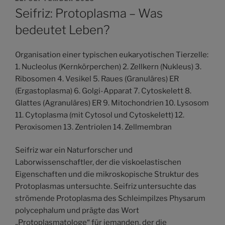
AM
Seifriz: Protoplasma – Was
bedeutet Leben?
Organisation einer typischen eukaryotischen Tierzelle:
1. Nucleolus (Kernkörperchen) 2. Zellkern (Nukleus) 3.
Ribosomen 4. Vesikel 5. Raues (Granuläres) ER
(Ergastoplasma) 6. Golgi-Apparat 7. Cytoskelett 8.
Glattes (Agranuläres) ER 9. Mitochondrien 10. Lysosom
11. Cytoplasma (mit Cytosol und Cytoskelett) 12.
Peroxisomen 13. Zentriolen 14. Zellmembran
Seifriz war ein Naturforscher und
Laborwissenschaftler, der die viskoelastischen
Eigenschaften und die mikroskopische Struktur des
Protoplasmas untersuchte. Seifriz untersuchte das
strömende Protoplasma des Schleimpilzes Physarum
polycephalum und prägte das Wort
„Protoplasmatologe“ für jemanden, der die