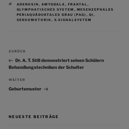
SCHLAGWÖRTER
ADENOSIN
,
AMYGDALA
,
FRAKTAL
,
GLYMPHATISCHES SYSTEM
,
MESENZEPHALES
PERIAQUÄDUKTALES GRAU (PAG)
,
QI
,
SENSOMOTORIK
,
X-SIGNALSYSTEM
Beitragsnavigation
Vorheriger
ZURÜCK
Beitrag
Dr. A. T. Still demonstriert seinen Schülern
Behandlungstechniken der Schulter
Nächster
WEITER
Beitrag
Geburtsmuster
NEUESTE BEITRÄGE