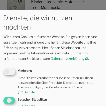
in Kinderosteopathie, Motorisches
Lernen, Multimedia
4. Mai 2024
Dienste, die wir nutzen
möchten
KATEGORIEN
Wir nutzen Cookies auf unserer Website. Einige von ihnen sind
essenziell, während andere uns helfen, diese Website und Ihre
Allgemein
(11)
Erfahrung zu verbessern. Hier können Sie einsehen und
Allopathie
(17)
anpassen, welche Information wir sammeln.
Um mehr zu
erfahren, lesen Sie bitte unsere
Datenschutzerklärung
.
Fernöstliche Medizin
(17)
Kinderosteopathie
(15)
Marketing
Diese Dienste verarbeiten persönliche Daten, um Ihnen
Motorisches Lernen
(19)
relevante Inhalte über Produkte, Dienstleistungen oder
Themen zu zeigen, die Sie interessieren könnten.
Multimedia
(30)
↓
2
Dienste
Osteopathie
(30)
Besucher-Statistiken
↓
3
Dienste