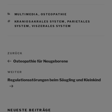
KATEGORIEN
MULTIMEDIA
,
OSTEOPATHIE
SCHLAGWÖRTER
KRANIOSAKRALES SYSTEM
,
PARIETALES
SYSTEM
,
VISZERALES SYSTEM
Beitragsnavigation
Vorheriger
ZURÜCK
Beitrag
Osteopathie für Neugeborene
Nächster
WEITER
Beitrag
Regulationsstörungen beim Säugling und Kleinkind
NEUESTE BEITRÄGE