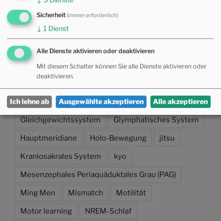
Sicherheit
(immer erforderlich)
TAG WOLKE
↓
1
Dienst
1000 Tage
ADE
Adenosin
Allulose
Alle Dienste aktivieren oder deaktivieren
Amygdala
Außergewöhnliche Gefäße
Mit diesem Schalter können Sie alle Dienste aktivieren oder
deaktivieren.
Branchiomotorik
Chong Mai
Close-Loop
CMD
Faszien
Fraktal
Ich lehne ab
Ausgewählte akzeptieren
Alle akzeptieren
Gleichgewichtssystem
Glymphatisches System
Hauptmeridiane
Holo-Bewegung
jitsu
Kraniosakrales System
kyo
Mesenzephales Periaquäduktales Grau (PAG)
Ming Men
Mismatch
Motilität
Motor learning
NREM-Schlaf