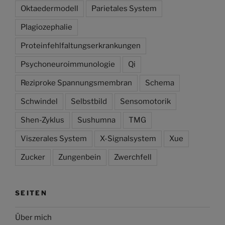
Oktaedermodell
Parietales System
Plagiozephalie
Proteinfehlfaltungserkrankungen
Psychoneuroimmunologie
Qi
Reziproke Spannungsmembran
Schema
Schwindel
Selbstbild
Sensomotorik
Shen-Zyklus
Sushumna
TMG
Viszerales System
X-Signalsystem
Xue
Zucker
Zungenbein
Zwerchfell
SEITEN
Über mich